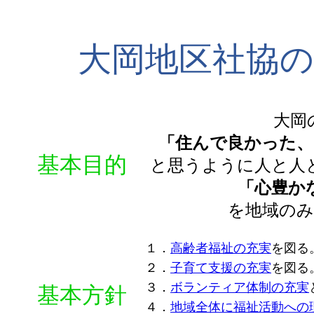
大岡地区社協の
大岡
「住んで良かった
基本目的
と思うように人と人
「心豊か
を地域の
１．
高齢者福祉の充実
を図る
２．
子育て支援の充実
を図る
３．
ボランティア体制の充実
基本方針
４．
地域全体に福祉活動への