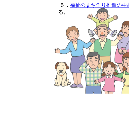
５．
福祉のまち作り推進の中
る。